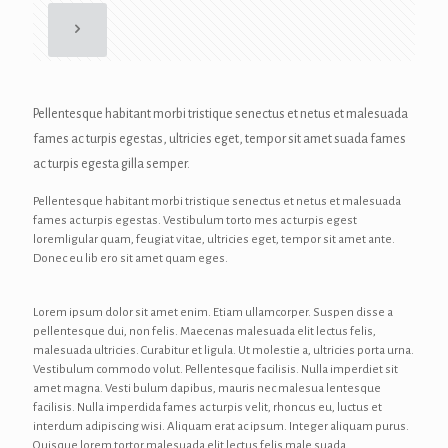
Pellentesque habitant morbi tristique senectus et netus et malesuada
fames ac turpis egestas, ultricies eget, tempor sit amet suada fames
ac turpis egesta gilla semper.
Pellentesque habitant morbi tristique senectus et netus et malesuada
fames ac turpis egestas. Vestibulum torto mes ac turpis egest
loremligular quam, feugiat vitae, ultricies eget, tempor sit amet ante.
Donec eu lib ero sit amet quam eges.
Lorem ipsum dolor sit amet enim. Etiam ullamcorper. Suspen disse a
pellentesque dui, non felis. Maecenas malesuada elit lectus felis,
malesuada ultricies. Curabitur et ligula. Ut molestie a, ultricies porta urna.
Vestibulum commodo volut. Pellentesque facilisis. Nulla imperdiet sit
amet magna. Vesti bulum dapibus, mauris nec malesua lentesque
facilisis. Nulla imperdida fames ac turpis velit, rhoncus eu, luctus et
interdum adipiscing wisi. Aliquam erat ac ipsum. Integer aliquam purus.
Quisque lorem tortor malesuada elit lectus felis male suada.