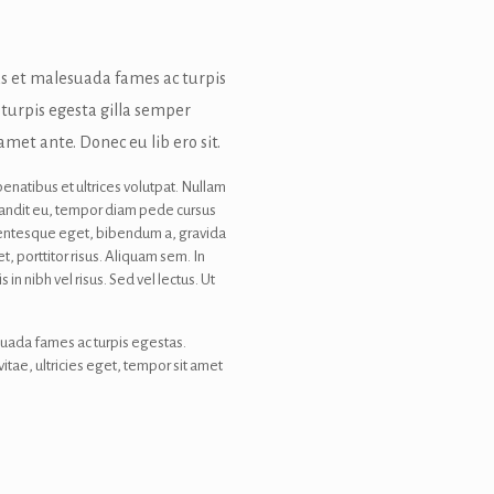
us et malesuada fames ac turpis
 turpis egesta gilla semper
amet ante. Donec eu lib ero sit.
penatibus et ultrices volutpat. Nullam
 blandit eu, tempor diam pede cursus
pellentesque eget, bibendum a, gravida
, porttitor risus. Aliquam sem. In
 nibh vel risus. Sed vel lectus. Ut
suada fames ac turpis egestas.
itae, ultricies eget, tempor sit amet