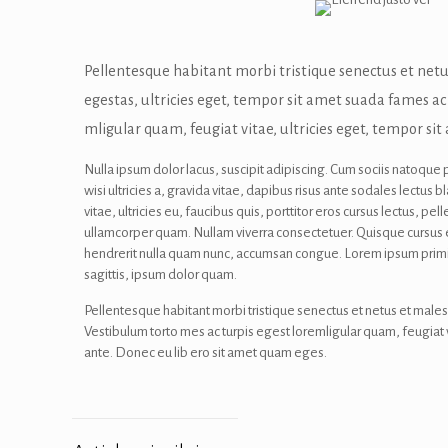
Pellentesque habitant morbi tristique senectus et net
egestas, ultricies eget, tempor sit amet suada fames ac
mligular quam, feugiat vitae, ultricies eget, tempor sit 
Nulla ipsum dolor lacus, suscipit adipiscing. Cum sociis natoque 
wisi ultricies a, gravida vitae, dapibus risus ante sodales lectus
vitae, ultricies eu, faucibus quis, porttitor eros cursus lectus, 
ullamcorper quam. Nullam viverra consectetuer. Quisque cursus et
hendrerit nulla quam nunc, accumsan congue. Lorem ipsum primis in
sagittis, ipsum dolor quam.
Pellentesque habitant morbi tristique senectus et netus et male
Vestibulum torto mes ac turpis egest loremligular quam, feugiat v
ante. Donec eu lib ero sit amet quam eges.